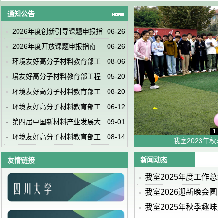
通知公告
2026年度创新引导课题申报指
06-26
南
2026年度开放课题申报指南
06-26
环境友好高分子材料教育部工
08-06
程
境友好高分子材料教育部工程
05-20
研
环境友好高分子材料教育部工
08-20
程
环境友好高分子材料教育部工
06-12
程
第四届中国新材料产业发展大
09-01
1
会
环境友好高分子材料教育部工
08-14
2024新年联欢晚会
我室2023年
程
新闻动态
友情链接
我室2025年度工作
我室2026迎新晚会
我室2025年秋季趣