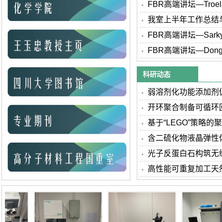
FBR高端讲坛—Troel
题讲座
我室上半年工作总结
举行
FBR高端讲坛—Sarkyt
作专题讲座
FBR高端讲坛—Dongy
Park教授受邀作专
科研动态
弱溶剂化功能添加剂
速传输
开环聚合制备可循环
基于“LEGO”策略
多功能材
含二硫化物液晶弹性
忆效应的自
光子反蛋白石构筑无
控与强健被
高性能可重复加工天