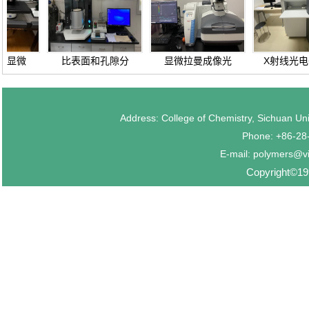
显微
比表面和孔隙分
显微拉曼成像光
X射线光电
析...
谱...
仪...
Address: College of Chemistry, Sichuan U
Phone: +86-2
E-mail: polymers@v
Copyright©199
机
电子万能材料试
双螺杆挤出机
热台偏光显
验机
(PO...