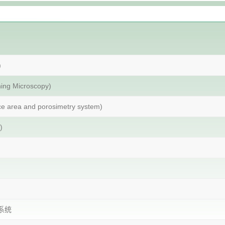
)
g Microscopy)
rea and porosimetry system)
)
系统